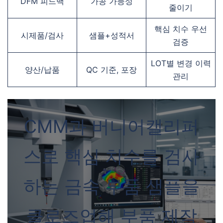
DFM 피드백
가공 가능성
줄이기
핵심 치수 우선
시제품/검사
샘플+성적서
검증
LOT별 변경 이력
양산/납품
QC 기준, 포장
관리
CMM과 버니어캘리퍼
스로 핵심 치수를 검사
하는 금속 부품 샘플을
클로즈업해 부품 제작