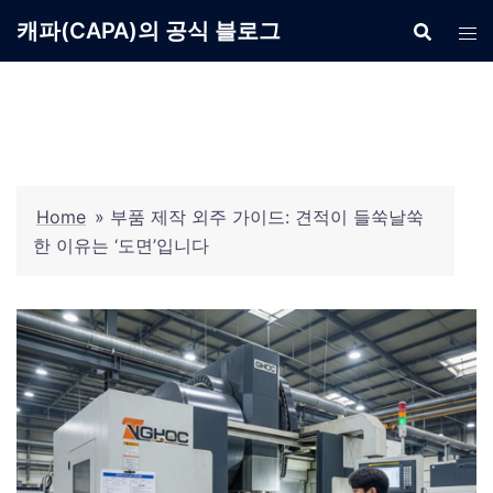
Skip
캐파(CAPA)의 공식 블로그
to
content
Home
»
부품 제작 외주 가이드: 견적이 들쑥날쑥
한 이유는 ‘도면’입니다