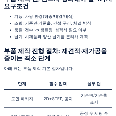
요구조건
기능: 사용 환경(하중/내열/내식)
조립: 기준면·기준홀, 간섭 구간, 체결 방식
품질: 전수 vs 샘플링, 성적서 필요 여부
납기: 시제품과 양산 납기를 분리해 계획
부품 제작 진행 절차: 재견적·재가공을
줄이는 최소 단계
아래 표는 부품 제작 기본 절차입니다.
단계
필수 입력
실무 팁
기준면/기준홀
도면 패키지
2D+STEP, 공차
표시
공정 수·세팅 수