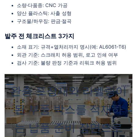
소량·다품종: CNC 가공
양산 플라스틱: 사출 성형
구조물/하우징: 판금·절곡
발주 전 체크리스트 3가지
소재 표기: 규격+열처리까지 명시(예: AL6061-T6)
외관 기준: 스크래치 허용 범위, 로고 인쇄 여부
검사 기준: 불량 판정 기준과 리워크 허용 범위
완충 포장재와 라벨링이
된 부품 박스를 적재하
는 납품 준비 장면으로