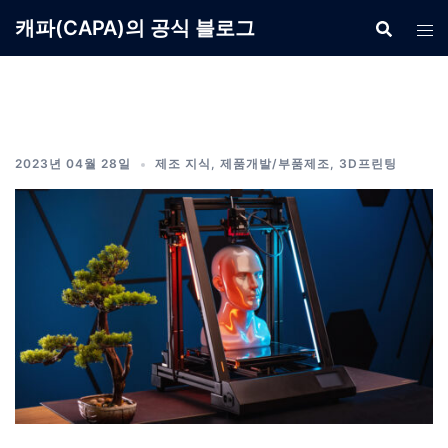
Skip
캐파(CAPA)의 공식 블로그
to
content
2023년 04월 28일
제조 지식
,
제품개발/부품제조
,
3D프린팅