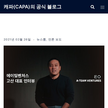
Skip
캐파(CAPA)의 공식 블로그
to
content
2021년 02월 26일
뉴스룸
,
언론 보도