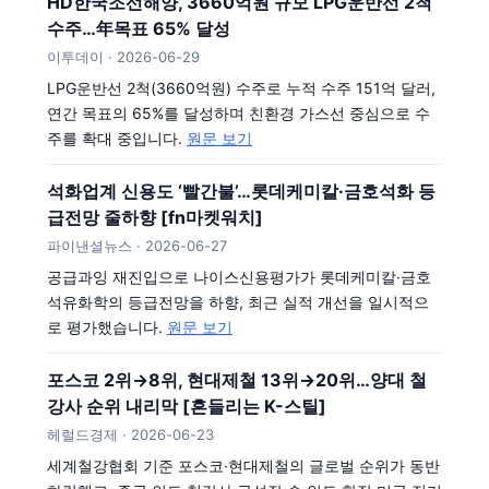
HD한국조선해양, 3660억원 규모 LPG운반선 2척
수주…年목표 65% 달성
이투데이 · 2026-06-29
LPG운반선 2척(3660억원) 수주로 누적 수주 151억 달러,
연간 목표의 65%를 달성하며 친환경 가스선 중심으로 수
주를 확대 중입니다.
원문 보기
석화업계 신용도 ‘빨간불’…롯데케미칼·금호석화 등
급전망 줄하향 [fn마켓워치]
파이낸셜뉴스 · 2026-06-27
공급과잉 재진입으로 나이스신용평가가 롯데케미칼·금호
석유화학의 등급전망을 하향, 최근 실적 개선을 일시적으
로 평가했습니다.
원문 보기
포스코 2위→8위, 현대제철 13위→20위…양대 철
강사 순위 내리막 [흔들리는 K-스틸]
헤럴드경제 · 2026-06-23
세계철강협회 기준 포스코·현대제철의 글로벌 순위가 동반