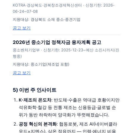
KOTRA·경상북도·경북창조경제혁신센터 · 신청기한: 2026-
06-24~07-08
지원대상: 경상북도 소재 중소·중견기업
공고 보기
2026년 중소기업 정책자금 융자계획 공고
중소벤처기업부 · 신청기한: 2025-12-23~예산 소진시까지(진
행중)
지원대상: 중소기업(제조업 포함)
공고 보기
5) 이번 주 인사이트
K-제조의 온도차
: 반도체·수출은 역대급 호황이지만
석유화학·철강 등 전통 제조는 신용등급·글로벌 순
위가 동반 하락하며 양극화가 뚜렷해졌습니다.
공정 혁신의 본격화
: 협동로봇, 제조 AI(네이버클라
우드×지멘스), 상온 정유까지 — 인력·에너지 비용