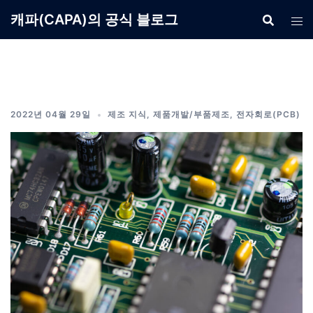
Skip
캐파(CAPA)의 공식 블로그
to
content
2022년 04월 29일
제조 지식
,
제품개발/부품제조
,
전자회로(PCB)