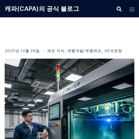
Skip
캐파(CAPA)의 공식 블로그
to
content
2025년 12월 26일
제조 지식
,
제품개발/부품제조
,
3D프린팅