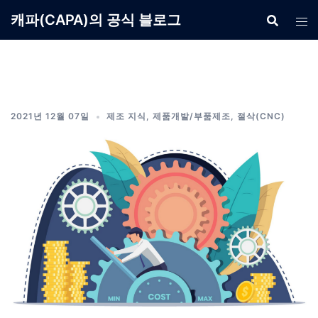
Skip
캐파(CAPA)의 공식 블로그
to
content
2021년 12월 07일
제조 지식
,
제품개발/부품제조
,
절삭(CNC)