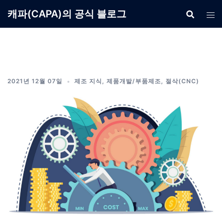
Skip
캐파(CAPA)의 공식 블로그
to
content
2021년 12월 07일
제조 지식
,
제품개발/부품제조
,
절삭(CNC)