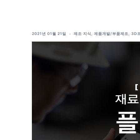
Skip
to
content
2021년 01월 21일
제조 지식
,
제품개발/부품제조
,
3D