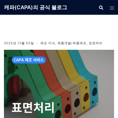
Skip
캐파(CAPA)의 공식 블로그
to
content
2023년 12월 05일
제조 지식
,
제품개발/부품제조
,
표면처리