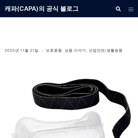
Skip
캐파(CAPA)의 공식 블로그
to
content
2025년 11월 21일
보호용품
,
상품 이야기
,
산업안전/생활용품