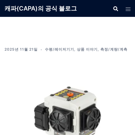
Skip
캐파(CAPA)의 공식 블로그
to
content
2025년 11월 21일
수평/레이저기기
,
상품 이야기
,
측정/계량/계측