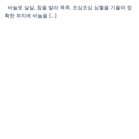
바늘로 살살, 침을 발라 콕콕. 조심조심 심혈을 기울여 정
확한 위치에 바늘을 […]