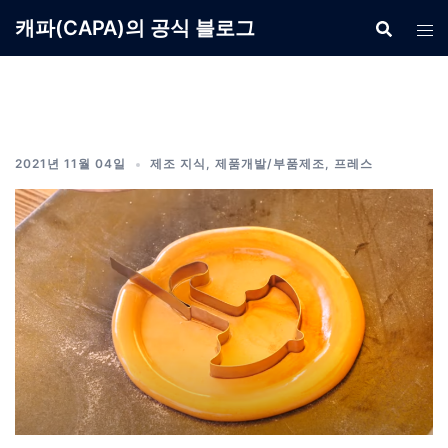
Skip
캐파(CAPA)의 공식 블로그
to
content
2021년 11월 04일
제조 지식
,
제품개발/부품제조
,
프레스