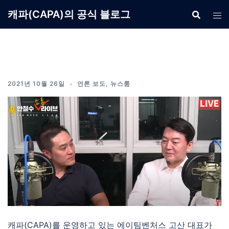
Skip
캐파(CAPA)의 공식 블로그
to
content
2021년 10월 26일
언론 보도
,
뉴스룸
캐파(CAPA)를 운영하고 있는 에이팀벤처스 고산 대표가