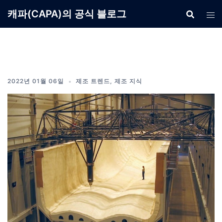
Skip
캐파(CAPA)의 공식 블로그
to
content
2022년 01월 06일
제조 트렌드
,
제조 지식