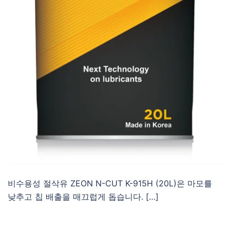
비수용성 절삭유 ZEON N-CUT K-915H (20L)은 마모를
낮추고 칩 배출을 매끄럽게 돕습니다. […]