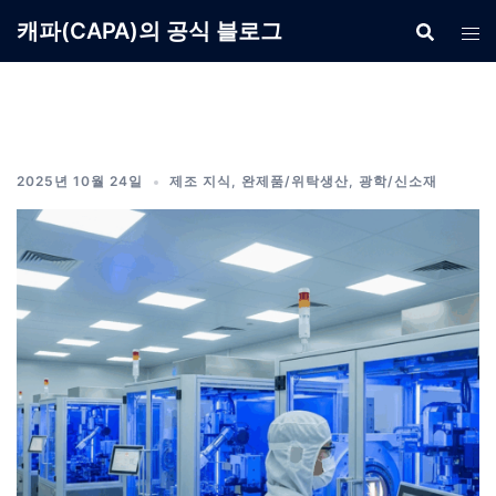
Skip
캐파(CAPA)의 공식 블로그
to
content
2025년 10월 24일
제조 지식
,
완제품/위탁생산
,
광학/신소재