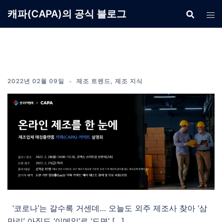
Skip
캐파(CAPA)의 공식 블로그
to
content
2022년 02월 09일
제조 트렌드
,
제조 지식
‘코로나’는 갈수록 거센데… 오늘도 외주 제조사 찾아 ‘삼
만리’ 아직도 ‘이메일’로 ‘도면’ […]