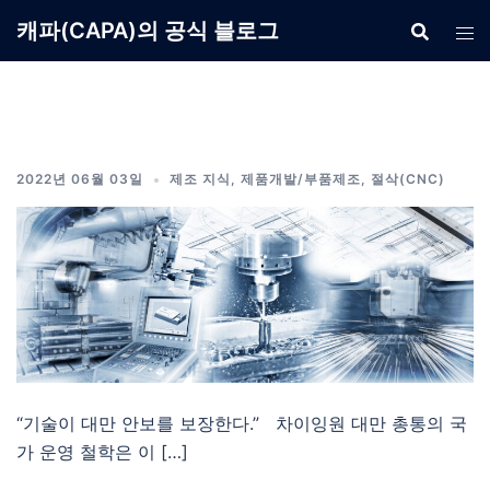
Skip
캐파(CAPA)의 공식 블로그
to
content
2022년 06월 03일
제조 지식
,
제품개발/부품제조
,
절삭(CNC)
“기술이 대만 안보를 보장한다.” 차이잉원 대만 총통의 국
가 운영 철학은 이 […]