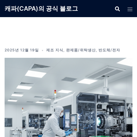
Skip
캐파(CAPA)의 공식 블로그
to
content
2025년 12월 19일
제조 지식
,
완제품/위탁생산
,
반도체/전자