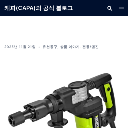
Skip
캐파(CAPA)의 공식 블로그
to
content
2025년 11월 21일
유선공구
,
상품 이야기
,
전동/엔진