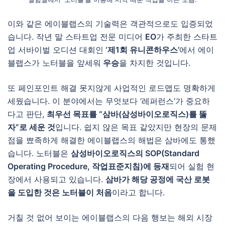
이와 같은 에이블랩스의 기술력은 객관적으로도 입증되었
습니다. 작년 말 스타트업 전문 미디어
EO
가 주최한 스타트
업 서바이벌 오디션 대회인
‘제1회 유니콘하우스’
에서 에이
블랩스가 노터블을 앞세워
우승
을 차지한 것입니다.
또 페인포인트 해결 못지않게 사업적인 로드맵도 명확하게
세웠습니다. 이 분야에서는 무엇보다 ‘레퍼런스’가 중요하
다고 판단,
최우선 목표를 “삼바(삼성바이오로직스)를 뚫
자”로 세운 것
입니다. 쉽지 않은 목표 같았지만 현장의 문제
점을 뾰족하게 해결한 에이블랩스의 해법은 삼바에도 통했
습니다. 노터블은
삼성바이오로직스의 SOP(Standard
Operating Procedure, 작업표준지침)에 등재
되어 실험 현
장에서 사용되고 있습니다.
삼바가 해당 공정에 국산 로봇
을 도입한 것은 노터블이 처음
이라고 합니다.
거칠 것 없어 보이는 에이블랩스의 다음 행보는 해외 시장