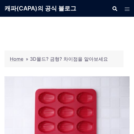
Skip
캐파(CAPA)의 공식 블로그
to
content
Home
»
3D몰드? 금형? 차이점을 알아보세요