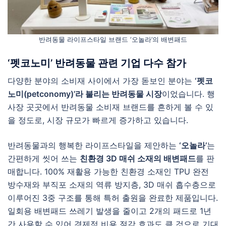
반려동물 라이프스타일 브랜드 ‘오놀라’의 배변패드
‘펫코노미’ 반려동물 관련 기업 다수 참가
다양한 분야의 소비재 사이에서 가장 돋보인 분야는
‘펫코
노미(petconomy)’라 불리는 반려동물 시장
이었습니다. 행
사장 곳곳에서 반려동물 소비재 브랜드를 흔하게 볼 수 있
을 정도로, 시장 규모가 빠르게 증가하고 있습니다.
반려동물과의 행복한 라이프스타일을 제안하는
‘오놀라’
는
간편하게 씻어 쓰는
친환경 3D 매쉬 소재의 배변패드
를 판
매합니다. 100% 재활용 가능한 친환경 소재인 TPU 완전
방수재와 부직포 소재의 역류 방지층, 3D 매쉬 흡수층으로
이루어진 3중 구조를 통해 특허 출원을 완료한 제품입니다.
일회용 배변패드 쓰레기 발생을 줄이고 2개의 패드로 1년
간 사용할 수 있어 경제적 비용 절감 효과도 클 것으로 기대