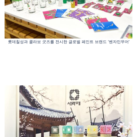
롯데칠성과 콜라보 굿즈를 전시한 글로벌 페인트 브랜드 ‘벤자민무어’