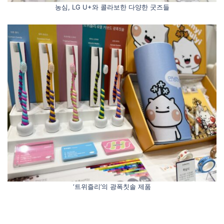
농심, LG U+와 콜라보한 다양한 굿즈들
‘트위즐리’의 광폭칫솔 제품