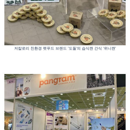
저칼로리 친환경 펫푸드 브랜드 ‘도돌’의 습식캔 간식 ‘위니캔’