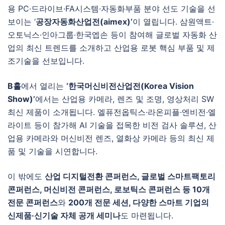
용 PC·드라이브·FA시스템·자동화부품 분야 선도 기술을 선
보이는 ‘
공장자동화산업전(aimex)’
이 열립니다. 삼원액트·
오토닉스·인아그룹·한국엡손 등이 참여해 글로벌 자동화 산
업의 최신 트렌드를 소개하고 산업용 로봇 핵심 부품 및 제
조기술을 선보입니다.
B홀
에서 열리는
‘한국머신비전산업전(Korea Vision
Show)’
에서는 산업용 카메라, 렌즈 및 조명, 영상처리 SW
최신 제품이 소개됩니다. 엘퓨전옵틱스·라온피플·엔비전·엘
라이트 등이 참가해 AI 기술을 접목한 비전 검사 솔루션, 산
업용 카메라와 머신비전 렌즈, 열화상 카메라 등의 최신 제
품 및 기술을 시연합니다.
이 밖에도
산업 디지털전환 콘퍼런스, 글로벌 스마트팩토리
콘퍼런스, 머신비전 콘퍼런스, 로보틱스 콘퍼런스 등 10개
전문 콘퍼런스
와
200개 전문 세션, 다양한 스마트 기업의
신제품·신기술 자체 공개 세미나
도 마련됩니다.