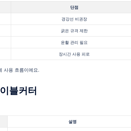
단점
경강선 비권장
굵은 규격 제한
윤활 관리 필요
장시간 사용 피로
제 사용 흐름이에요.
 케이블커터
설명