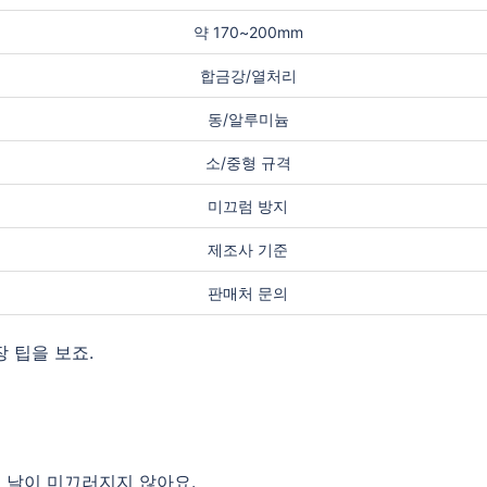
약 170~200mm
합금강/열처리
동/알루미늄
소/중형 규격
미끄럼 방지
제조사 기준
판매처 문의
 팁을 보죠.
면 날이 미끄러지지 않아요.