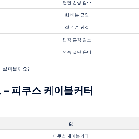
단면 손상 감소
힘 배분 균일
젖은 손 안정
압착 흔적 감소
연속 절단 용이
을 살펴볼까요?
정보 – 피쿠스 케이블커터
값
피쿠스 케이블커터