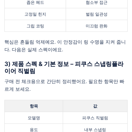
좁은 헤드
협소부 접근
고정밀 힌지
벌림 일관성
그립 코팅
미끄럼 완화
핵심은 흔들림 억제예요. 이 안정감이 링 수명을 지켜 줍니
다. 다음은 실제 스펙이에요.
3) 제품 스펙 & 기본 정보 – 피쿠스 스냅링플라
이어 직벌림
구매 전 체크용으로 간단히 정리했어요. 필요한 항목만 빠
르게 보세요.
항목
값
모델명
피쿠스 직벌림
용도
내부 스냅링