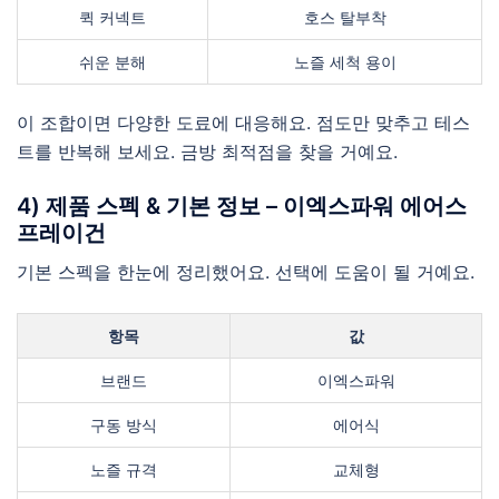
퀵 커넥트
호스 탈부착
쉬운 분해
노즐 세척 용이
이 조합이면 다양한 도료에 대응해요. 점도만 맞추고 테스
트를 반복해 보세요. 금방 최적점을 찾을 거예요.
4) 제품 스펙 & 기본 정보 – 이엑스파워 에어스
프레이건
기본 스펙을 한눈에 정리했어요. 선택에 도움이 될 거예요.
항목
값
브랜드
이엑스파워
구동 방식
에어식
노즐 규격
교체형