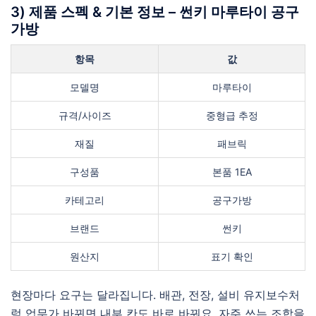
3) 제품 스펙 & 기본 정보 – 썬키 마루타이 공구
가방
항목
값
모델명
마루타이
규격/사이즈
중형급 추정
재질
패브릭
구성품
본품 1EA
카테고리
공구가방
브랜드
썬키
원산지
표기 확인
현장마다 요구는 달라집니다. 배관, 전장, 설비 유지보수처
럼 업무가 바뀌면 내부 칸도 바로 바꿔요. 자주 쓰는 조합을