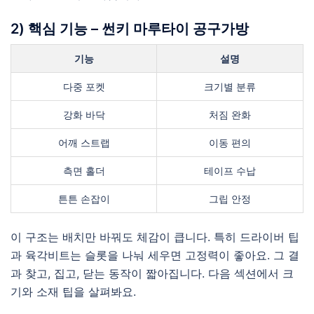
2) 핵심 기능 – 썬키 마루타이 공구가방
기능
설명
다중 포켓
크기별 분류
강화 바닥
처짐 완화
어깨 스트랩
이동 편의
측면 홀더
테이프 수납
튼튼 손잡이
그립 안정
이 구조는 배치만 바꿔도 체감이 큽니다. 특히 드라이버 팁
과 육각비트는 슬롯을 나눠 세우면 고정력이 좋아요. 그 결
과 찾고, 집고, 닫는 동작이 짧아집니다. 다음 섹션에서 크
기와 소재 팁을 살펴봐요.