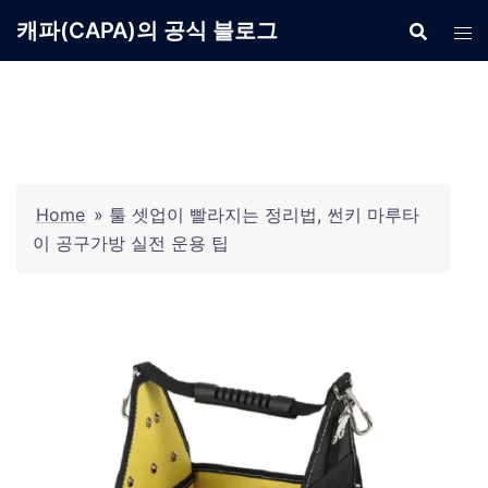
Skip
캐파(CAPA)의 공식 블로그
to
content
Home
»
툴 셋업이 빨라지는 정리법, 썬키 마루타
이 공구가방 실전 운용 팁