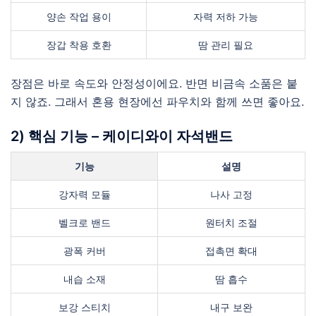
양손 작업 용이
자력 저하 가능
장갑 착용 호환
땀 관리 필요
장점은 바로 속도와 안정성이에요. 반면 비금속 소품은 붙
지 않죠. 그래서 혼용 현장에선 파우치와 함께 쓰면 좋아요.
2) 핵심 기능 – 케이디와이 자석밴드
기능
설명
강자력 모듈
나사 고정
벨크로 밴드
원터치 조절
광폭 커버
접촉면 확대
내습 소재
땀 흡수
보강 스티치
내구 보완