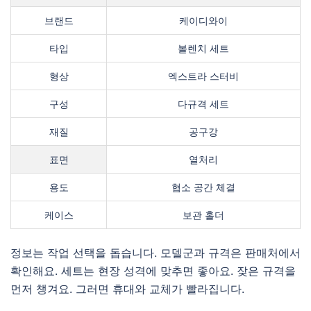
브랜드
케이디와이
타입
볼렌치 세트
형상
엑스트라 스터비
구성
다규격 세트
재질
공구강
표면
열처리
용도
협소 공간 체결
케이스
보관 홀더
정보는 작업 선택을 돕습니다. 모델군과 규격은 판매처에서
확인해요. 세트는 현장 성격에 맞추면 좋아요. 잦은 규격을
먼저 챙겨요. 그러면 휴대와 교체가 빨라집니다.