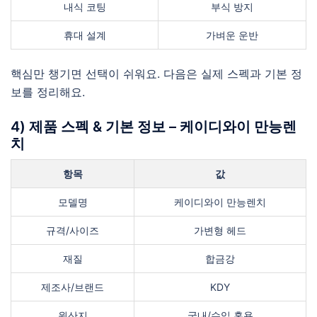
내식 코팅
부식 방지
휴대 설계
가벼운 운반
핵심만 챙기면 선택이 쉬워요. 다음은 실제 스펙과 기본 정
보를 정리해요.
4) 제품 스펙 & 기본 정보 – 케이디와이 만능렌
치
항목
값
모델명
케이디와이 만능렌치
규격/사이즈
가변형 헤드
재질
합금강
제조사/브랜드
KDY
원산지
국내/수입 혼용