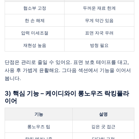
협소부 고정
두꺼운 재료 한계
한 손 해제
무게 약간 있음
압력 미세조절
표면 자국 우려
재현성 높음
방청 필요
단점은 관리로 줄일 수 있어요. 표면 보호 테이프를 대고,
사용 후 가볍게 윤활해요. 그다음 섹션에서 기능을 이어서
봅니다.
3) 핵심 기능 – 케이디와이 롱노우즈 락킹플라
이어
기능
설명
롱노우즈 팁
깊은 곳 접근
락킹 메커니즘
단단히 고정