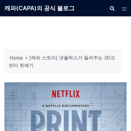
Skip
캐파(CAPA)의 공식 블로그
to
content
Home
»
[캐파 스토리] 넷플릭스가 들려주는 3D프
린터 뒷얘기