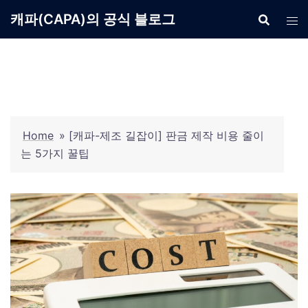
Skip
캐파(CAPA)의 공식 블로그
to
content
Home
»
[캐파-제조 길잡이] 판금 제작 비용 줄이
는 5가지 꿀팁