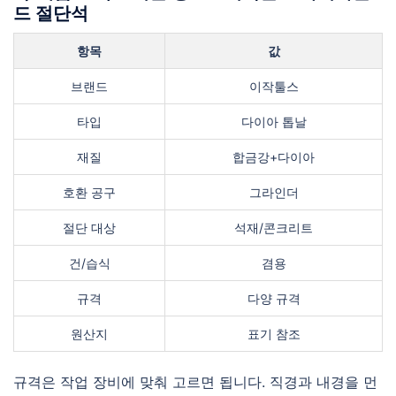
드 절단석
항목
값
브랜드
이작툴스
타입
다이아 톱날
재질
합금강+다이아
호환 공구
그라인더
절단 대상
석재/콘크리트
건/습식
겸용
규격
다양 규격
원산지
표기 참조
규격은 작업 장비에 맞춰 고르면 됩니다. 직경과 내경을 먼