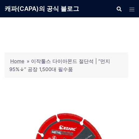
Skip
캐파(CAPA)의 공식 블로그
to
content
Home
»
이작툴스 다이아몬드 절단석 | “먼지
95%↓” 공장 1,500대 필수품