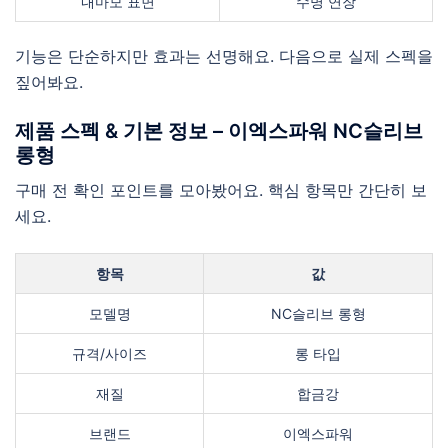
내마모 표면
수명 연장
기능은 단순하지만 효과는 선명해요. 다음으로 실제 스펙을
짚어봐요.
제품 스펙 & 기본 정보 – 이엑스파워 NC슬리브
롱형
구매 전 확인 포인트를 모아봤어요. 핵심 항목만 간단히 보
세요.
항목
값
모델명
NC슬리브 롱형
규격/사이즈
롱 타입
재질
합금강
브랜드
이엑스파워