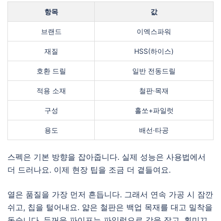
항목
값
브랜드
이엑스파워
재질
HSS(하이스)
호환 드릴
일반 전동드릴
적용 소재
철판·목재
구성
홀쏘+파일럿
용도
배선·타공
스펙은 기본 방향을 잡아줍니다. 실제 성능은 사용법에서
더 드러나요. 이제 현장 팁을 조금 더 곁들여요.
열은 품질을 가장 먼저 흔듭니다. 그래서 연속 가공 시 잠깐
쉬고, 칩을 털어내요. 얇은 철판은 백업 목재를 대고 밀착을
돕습니다. 두꺼운 파이프는 파일럿으로 각을 잡고, 횡미끄