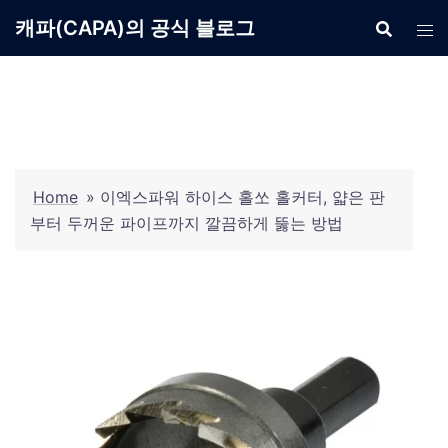
Skip
캐파(CAPA)의 공식 블로그
to
content
Home
»
이엑스파워 하이스 홀쏘 홀커터, 얇은 판
부터 두꺼운 파이프까지 깔끔하게 뚫는 방법