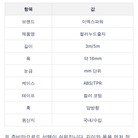
항목
값
브랜드
이엑스파워
제품명
컬러누드줄자
길이
3m/5m
폭
약 16mm
눈금
mm 단위
케이스
ABS/TPR
테이프
컬러 코팅
훅
양방향
원산지
국내/수입
표 준비만으로도 선택이 쉬워집니다. 길이와 폭을 먼저 정