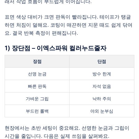
래서 작업 흐름이 부드럽게 이어집니다.
표면 색상 대비가 크면 판독이 빨라집니다. 테이프가 탱글
하면 처짐이 덜해요. 코팅이 매끈하면 지문 때도 쉽게 닦여
요. 결국 반복 측정이 편해집니다.
1) 장단점 – 이엑스파워 컬러누드줄자
장점
단점
선명 눈금
방수 한계
빠른 판독
자석 없음
가벼운 그립
낙하 주의
부드런 롤백
야외 눈부심
현장에서는 초반 세팅이 중요해요. 선명한 눈금과 그립이
시간을 줄입니다. 다음은 실제 쓰임을 살펴봐요.