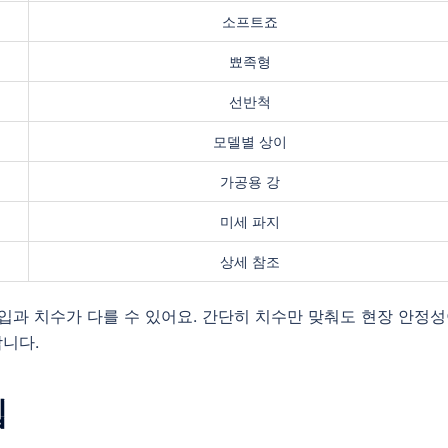
소프트죠
뾰족형
선반척
모델별 상이
가공용 강
미세 파지
상세 참조
타입과 치수가 다를 수 있어요. 간단히 치수만 맞춰도 현장 안정
니다.
팁