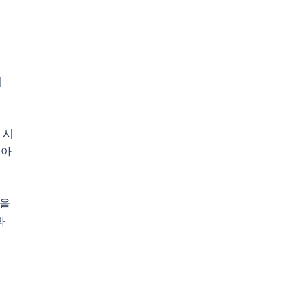
데
 시
런아
분을
과