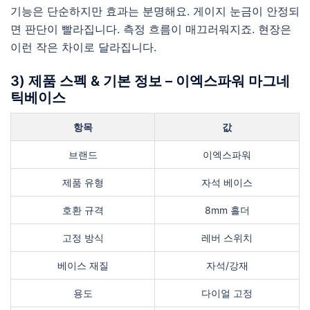
기능은 단순하지만 효과는 분명해요. 게이지 눈금이 안정되
면 판단이 빨라집니다. 측정 흐름이 매끄러워지죠. 현장은
이런 작은 차이로 달라집니다.
3) 제품 스펙 & 기본 정보 – 이엑스파워 마그네
틱베이스
항목
값
브랜드
이엑스파워
제품 유형
자석 베이스
호환 규격
8mm 홀더
고정 방식
레버 스위치
베이스 재질
자석/강재
용도
다이얼 고정