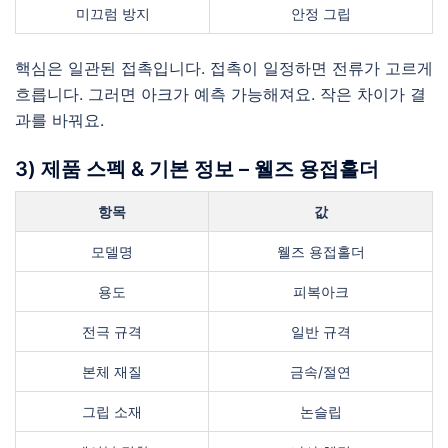
미끄럼 방지
안정 그립
핵심은 일관된 접촉입니다. 접촉이 일정하면 전류가 고르게
흐릅니다. 그러면 아크가 예측 가능해져요. 작은 차이가 결
과를 바꿔요.
3) 제품 스펙 & 기본 정보 – 웰즈 용접홀더
항목
값
모델명
웰즈 용접홀더
용도
피복아크
전극 규격
일반 규격
본체 재질
금속/절연
그립 소재
논슬립