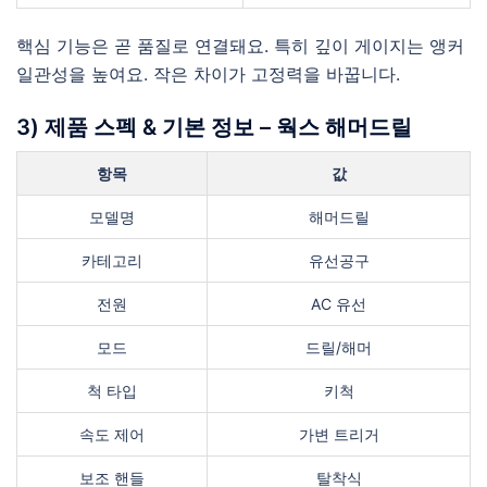
핵심 기능은 곧 품질로 연결돼요. 특히 깊이 게이지는 앵커
일관성을 높여요. 작은 차이가 고정력을 바꿉니다.
3) 제품 스펙 & 기본 정보 – 웍스 해머드릴
항목
값
모델명
해머드릴
카테고리
유선공구
전원
AC 유선
모드
드릴/해머
척 타입
키척
속도 제어
가변 트리거
보조 핸들
탈착식