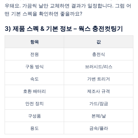
우돼요. 가끔씩 날만 교체하면 결과가 일정합니다. 그럼 어
떤 기본 스펙을 확인하면 좋을까요?
3) 제품 스펙 & 기본 정보 – 웍스 충전컷팅기
항목
값
전원
충전식
구동 방식
브러시드/리스
속도
가변 트리거
호환 배터리
제조사 규격
안전 장치
가드/잠금
구성품
본체/날
용도
금속/플라