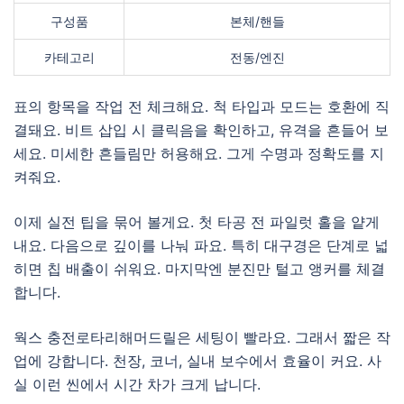
구성품
본체/핸들
카테고리
전동/엔진
표의 항목을 작업 전 체크해요. 척 타입과 모드는 호환에 직
결돼요. 비트 삽입 시 클릭음을 확인하고, 유격을 흔들어 보
세요. 미세한 흔들림만 허용해요. 그게 수명과 정확도를 지
켜줘요.
이제 실전 팁을 묶어 볼게요. 첫 타공 전 파일럿 홀을 얕게
내요. 다음으로 깊이를 나눠 파요. 특히 대구경은 단계로 넓
히면 칩 배출이 쉬워요. 마지막엔 분진만 털고 앵커를 체결
합니다.
웍스 충전로타리해머드릴은 세팅이 빨라요. 그래서 짧은 작
업에 강합니다. 천장, 코너, 실내 보수에서 효율이 커요. 사
실 이런 씬에서 시간 차가 크게 납니다.