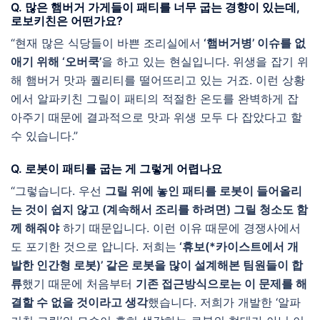
Q. 많은 햄버거 가게들이 패티를 너무 굽는 경향이 있는데,
로보키친은 어떤가요?
“현재 많은 식당들이 바쁜 조리실에서
‘햄버거병’ 이슈를 없
애기 위해 ‘오버쿡’
을 하고 있는 현실입니다. 위생을 잡기 위
해 햄버거 맛과 퀄리티를 떨어뜨리고 있는 거죠. 이런 상황
에서 알파키친 그릴이 패티의 적절한 온도를 완벽하게 잡
아주기 때문에 결과적으로 맛과 위생 모두 다 잡았다고 할
수 있습니다.”
Q. 로봇이 패티를 굽는 게 그렇게 어렵나요
“그렇습니다. 우선
그릴 위에 놓인 패티를 로봇이 들어올리
는 것이 쉽지 않고 (계속해서 조리를 하려면) 그릴 청소도 함
께 해줘야
하기 때문입니다. 이런 이유 때문에 경쟁사에서
도 포기한 것으로 압니다. 저희는
‘휴보(*카이스트에서 개
발한 인간형 로봇)’ 같은 로봇을 많이 설계해본 팀원들이 합
류
했기 때문에 처음부터
기존 접근방식으로는 이 문제를 해
결할 수 없을 것이라고 생각
했습니다. 저희가 개발한 ‘알파