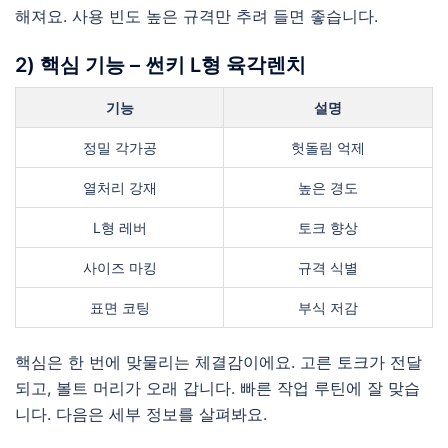
해져요. 사용 빈도 높은 규격만 추려 들면 좋습니다.
2) 핵심 기능 – 썬키 L형 육각렌치
기능
설명
정밀 각가공
헛돌림 억제
열처리 강재
높은 경도
L형 레버
토크 향상
사이즈 마킹
규격 식별
표면 코팅
부식 저감
핵심은 한 번에 맞물리는 체결감이에요. 고른 토크가 전달
되고, 볼트 머리가 오래 갑니다. 빠른 작업 루틴에 잘 맞습
니다. 다음은 세부 정보를 살펴봐요.