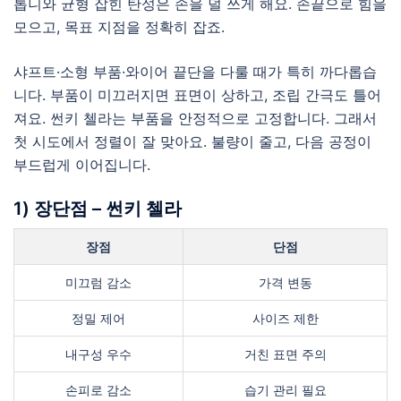
톱니와 균형 잡힌 탄성은 손을 덜 쓰게 해요. 손끝으로 힘을
모으고, 목표 지점을 정확히 잡죠.
샤프트·소형 부품·와이어 끝단을 다룰 때가 특히 까다롭습
니다. 부품이 미끄러지면 표면이 상하고, 조립 간극도 틀어
져요. 썬키 첼라는 부품을 안정적으로 고정합니다. 그래서
첫 시도에서 정렬이 잘 맞아요. 불량이 줄고, 다음 공정이
부드럽게 이어집니다.
1) 장단점 – 썬키 첼라
장점
단점
미끄럼 감소
가격 변동
정밀 제어
사이즈 제한
내구성 우수
거친 표면 주의
손피로 감소
습기 관리 필요