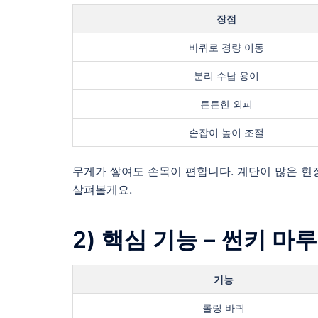
장점
바퀴로 경량 이동
분리 수납 용이
튼튼한 외피
손잡이 높이 조절
무게가 쌓여도 손목이 편합니다. 계단이 많은 현
살펴볼게요.
2) 핵심 기능 – 썬키 
기능
롤링 바퀴