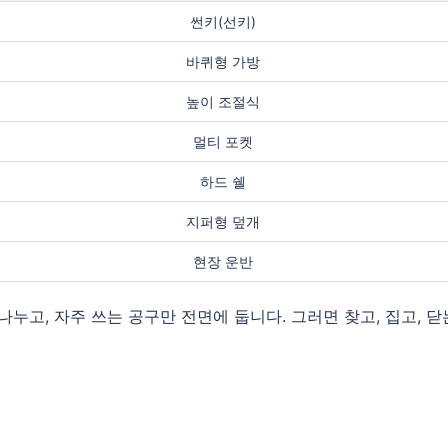
썬키(선키)
바퀴형 가방
높이 조절식
멀티 포켓
하드 쉘
지퍼형 덮개
현장 운반
나누고, 자주 쓰는 공구만 전면에 둡니다. 그러면 찾고, 집고, 닫