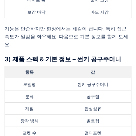
보강 바닥
마모 저감
기능은 단순하지만 현장에서는 체감이 큽니다. 특히 접근
속도가 일감을 좌우해요. 다음으로 기본 정보를 함께 보세
요.
3) 제품 스펙 & 기본 정보 – 썬키 공구주머니
항목
값
모델명
썬키 공구주머니
분류
공구집
재질
합성섬유
장착 방식
벨트형
포켓 수
멀티포켓